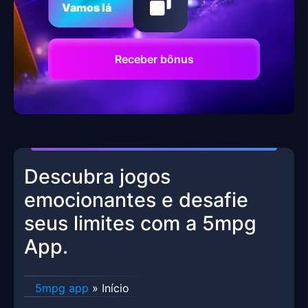
Vamos lá
Receber bônus
Descubra jogos
emocionantes e desafie
seus limites com a 5mpg
App.
5mpg app
»
Início