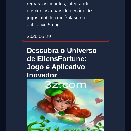
regras fascinantes, integrando
elementos atuais do cenário de
jogos mobile com ênfase no
aplicativo 5mpg.
2026-05-29
Descubra o Universo
de EllensFortune:
Jogo e Aplicativo
Inovador