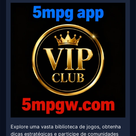
Explore uma vasta biblioteca de jogos, obtenha
dicas estratégicas e participe de comunidades