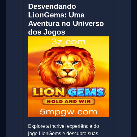
Desvendando
LionGems: Uma
Aventura no Universo
dos Jogos
Explore a incrível experiência do
jogo LionGems e descubra suas