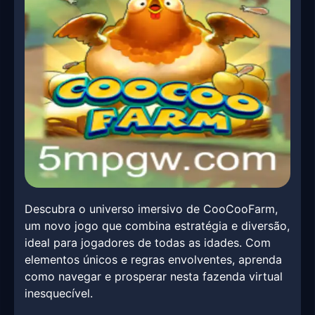
Descubra o universo imersivo de CooCooFarm,
um novo jogo que combina estratégia e diversão,
ideal para jogadores de todas as idades. Com
elementos únicos e regras envolventes, aprenda
como navegar e prosperar nesta fazenda virtual
inesquecível.