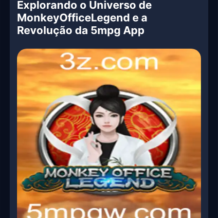
Explorando o Universo de
MonkeyOfficeLegend e a
Revolução da 5mpg App