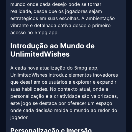
mundo onde cada desejo pode se tornar
realidade, desde que os jogadores sejam
estratégicos em suas escolhas. A ambientação
vibrante e detalhada cativa desde o primeiro
acesso no 5mpg app.
Introdução ao Mundo de
UnlimitedWishes
A cada nova atualização do 5mpg app,
UnlimitedWishes introduz elementos inovadores
que desafiam os usuários a explorar e expandir
suas habilidades. No contexto atual, onde a
personalização e a criatividade são valorizadas,
este jogo se destaca por oferecer um espaço
onde cada decisão molda o mundo ao redor do
jogador.
Personalização e Imersão