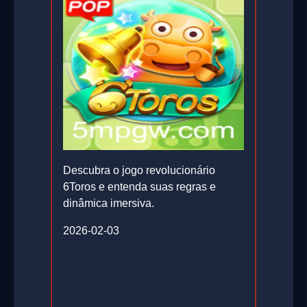
Descubra o jogo revolucionário
6Toros e entenda suas regras e
dinâmica imersiva.
2026-02-03