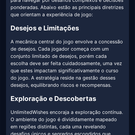
para navegar por desafios complexos e decisões
ponderadas. Abaixo estão as principais diretrizes
que orientam a experiência de jogo:
Desejos e Limitações
A mecânica central do jogo envolve a concessão
de desejos. Cada jogador começa com um
conjunto limitado de desejos, porém cada
escolha deve ser feita cuidadosamente, uma vez
que estes impactam significativamente o curso
do jogo. A estratégia reside na gestão desses
desejos, equilibrando riscos e recompensas.
Exploração e Descobertas
UnlimitedWishes encoraja a exploração contínua.
O ambiente do jogo é divididamente mapeado
em regiões distintas, cada uma revelando
desafios únicos e segredos escondidos que